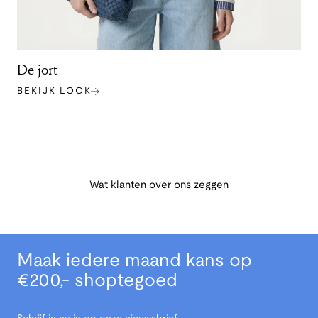
De jort
BEKIJK LOOK
Wat klanten over ons zeggen
Maak iedere maand kans op
€200,- shoptegoed