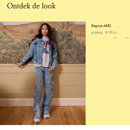
Ontdek de look
-50%
Repose AMS
€
19
,
€
39
,
00
50