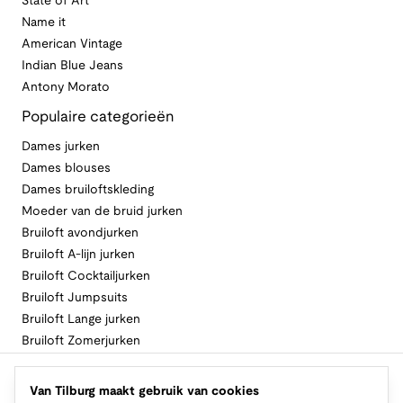
State of Art
Name it
American Vintage
Indian Blue Jeans
Antony Morato
Populaire categorieën
Dames jurken
Dames blouses
Dames bruiloftskleding
Moeder van de bruid jurken
Bruiloft avondjurken
Bruiloft A-lijn jurken
Bruiloft Cocktailjurken
Bruiloft Jumpsuits
Bruiloft Lange jurken
Bruiloft Zomerjurken
Volg Van Tilburg
Van Tilburg maakt gebruik van cookies