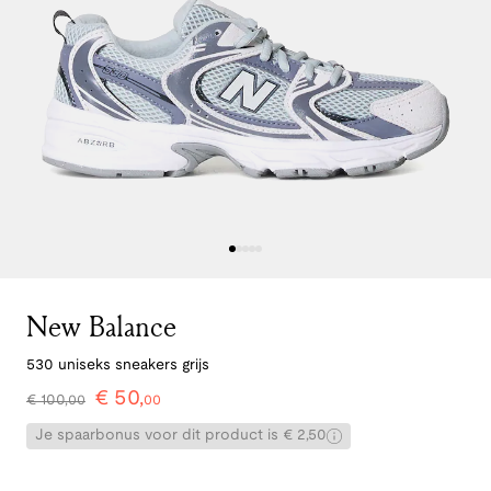
New Balance
530 uniseks sneakers grijs
€
50
,
€
100
,
00
00
Je spaarbonus voor dit product is € 2,50