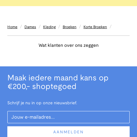
/
/
/
/
/
Home
Dames
Kleding
Broeken
Korte Broeken
Wat klanten over ons zeggen
Maak iedere maand kans op
€200,- shoptegoed
Schrijf je nu in op onze nieuwsbrief.
Your Email
AANMELDEN