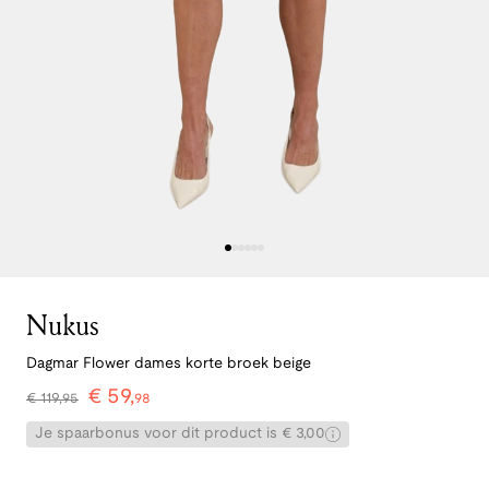
Nukus
Dagmar Flower dames korte broek beige
€
59
,
€
119
,
95
98
Je spaarbonus voor dit product is € 3,00