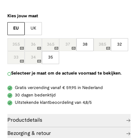
Kies jouw maat
EU
UK
35.5
36
36.5
37
38
38.5
32
33
34
35
Selecteer je maat om de actuele voorraad te bekijken.
Gratis verzending vanaf € 59,95 in Nederland
30 dagen bedenktijd
Uitstekende klantbeoordeling van 4,8/5
Productdetails
Bezorging & retour