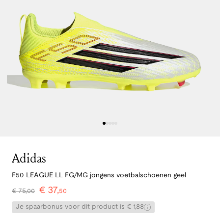
Adidas
F50 LEAGUE LL FG/MG jongens voetbalschoenen geel
€
37
,
€
75
,
00
50
Je spaarbonus voor dit product is € 1,88