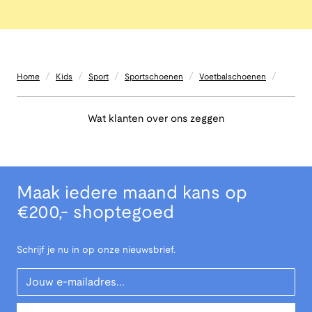
/
/
/
/
/
Home
Kids
Sport
Sportschoenen
Voetbalschoenen
Wat klanten over ons zeggen
Maak iedere maand kans op
€200,- shoptegoed
Schrijf je nu in op onze nieuwsbrief.
Your Email