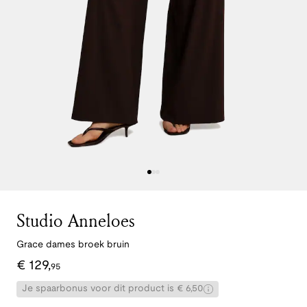
Studio Anneloes
Grace dames broek bruin
€
129
,
95
Je spaarbonus voor dit product is € 6,50