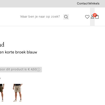
Contact
Winkels
nd
n korte broek blauw
or dit product is € 4,50
w