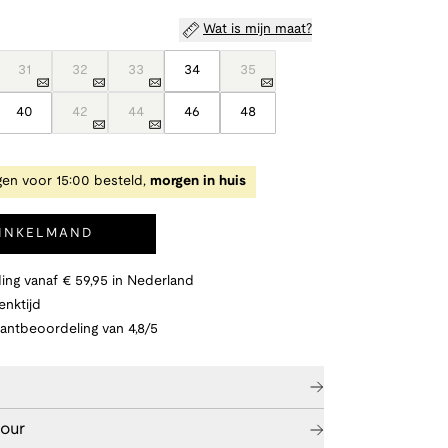
Wat is mijn maat?
31
32
33
34
35
40
42
44
46
48
en voor 15:00 besteld,
morgen in huis
WINKELMAND
ing vanaf € 59,95 in Nederland
nktijd
lantbeoordeling van 4,8/5
tour