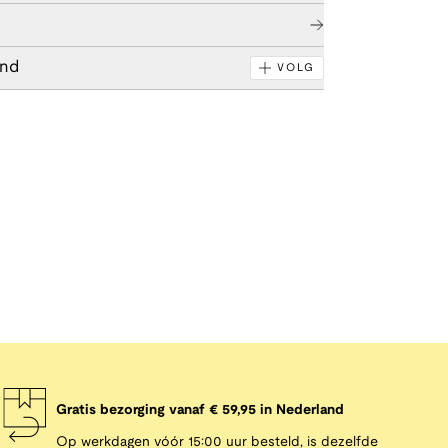
end
VOLG
Gratis bezorging vanaf € 59,95 in Nederland
Op werkdagen vóór 15:00 uur besteld, is dezelfde