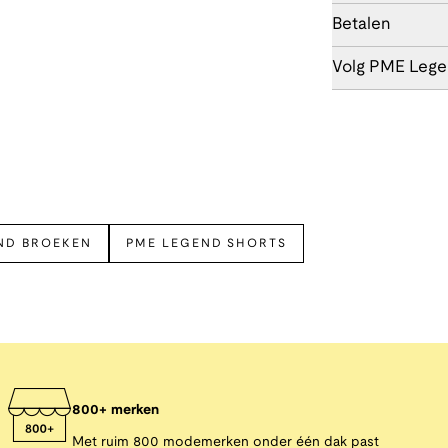
Betalen
Volg PME Leg
ND BROEKEN
PME LEGEND SHORTS
800+ merken
Met ruim 800 modemerken onder één dak past