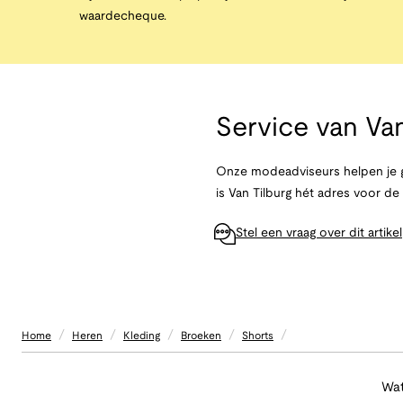
waardecheque.
Service van
Van
Onze modeadviseurs helpen je g
is Van Tilburg hét adres voor d
Stel een vraag over dit artikel
/
/
/
/
/
Home
Heren
Kleding
Broeken
Shorts
Wat