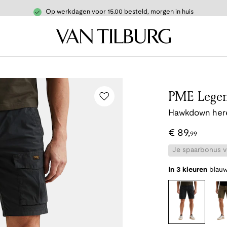
Op werkdagen voor 15.00 besteld, morgen in huis
PME Lege
Hawkdown here
€
89
,
99
Je spaarbonus vo
In 3 kleuren
blau