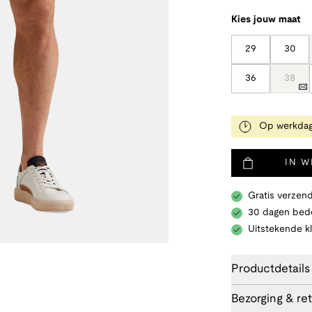
Kies jouw maat
29
30
36
38
Op werkdag
IN 
Gratis verzend
30 dagen bede
Uitstekende k
Productdetails
Bezorging & re