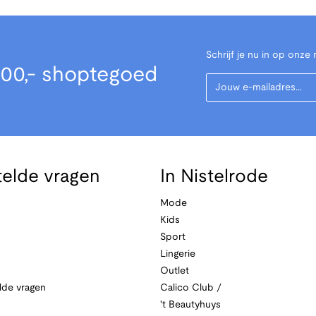
Schrijf je nu in op onze 
00,- shoptegoed
Your Email
telde vragen
In Nistelrode
Mode
Kids
Sport
Lingerie
Outlet
lde vragen
Calico Club /
't Beautyhuys