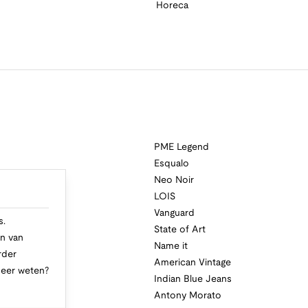
Horeca
PME Legend
Esqualo
Neo Noir
a
LOIS
i
Vanguard
s.
State of Art
n van
Name it
rder
American Vintage
Meer weten?
Indian Blue Jeans
Antony Morato