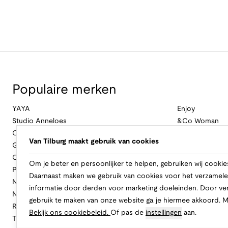
Populaire merken
YAYA
Enjoy
Studio Anneloes
&Co Woman
Cambio
Nukus
Van Tilburg maakt gebruik van cookies
Geisha
Law Of The Se
Cast Iron
Cavallaro Napol
Om je beter en persoonlijker te helpen, gebruiken wij cookie
Profuomo
Ballin
Daarnaast maken we gebruik van cookies voor het verzamele
No Excess
Only
informatie door derden voor marketing doeleinden. Door ve
New Balance
Freebird
gebruik te maken van onze website ga je hiermee akkoord. 
Rinascimento
Alix The Label
Bekijk ons cookiebeleid.
Of pas de
instellingen
aan.
Tramontana
CASAMODA