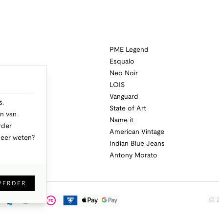
PME Legend
Esqualo
Neo Noir
a
LOIS
i
Vanguard
s.
State of Art
n van
Name it
rder
American Vintage
Meer weten?
Indian Blue Jeans
Antony Morato
VERDER
© 2