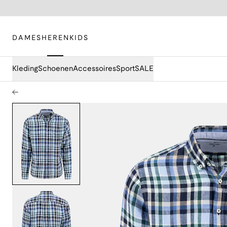
DAMES
HEREN
KIDS
Kleding
Schoenen
Accessoires
Sport
SALE