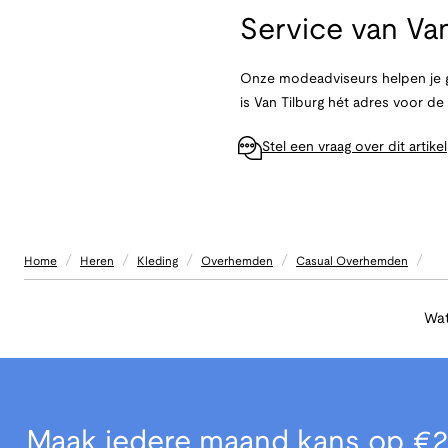
Service van
Van
Onze modeadviseurs helpen je g
is Van Tilburg hét adres voor d
Stel een vraag over dit artikel
/
/
/
/
/
Home
Heren
Kleding
Overhemden
Casual Overhemden
Wat
Maak iedere maand kans op €2