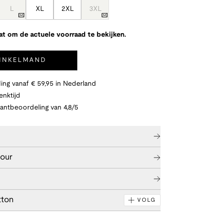
L
XL
2XL
3XL
at om de actuele voorraad te bekijken.
WINKELMAND
ing vanaf € 59,95 in Nederland
nktijd
lantbeoordeling van 4,8/5
tour
tton
VOLG