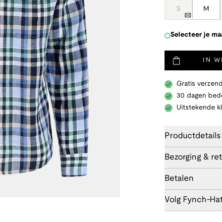
S
M
Selecteer je ma
IN 
Gratis verzend
30 dagen bede
Uitstekende k
Productdetails
Bezorging & re
Betalen
Volg Fynch-Ha