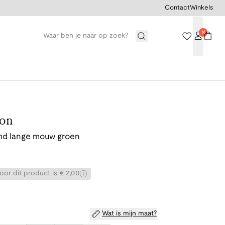
Contact
Winkels
ton
d lange mouw groen
or dit product is € 2,00
Wat is mijn maat?