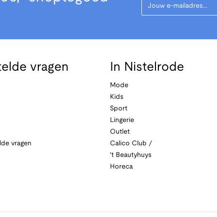
telde vragen
In Nistelrode
Mode
Kids
Sport
Lingerie
Outlet
lde vragen
Calico Club /
't Beautyhuys
Horeca