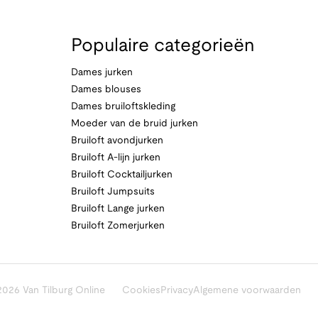
Populaire categorieën
Dames jurken
Dames blouses
Dames bruiloftskleding
Moeder van de bruid jurken
Bruiloft avondjurken
Bruiloft A-lijn jurken
Bruiloft Cocktailjurken
Bruiloft Jumpsuits
Bruiloft Lange jurken
Bruiloft Zomerjurken
026 Van Tilburg Online
Cookies
Privacy
Algemene voorwaarden