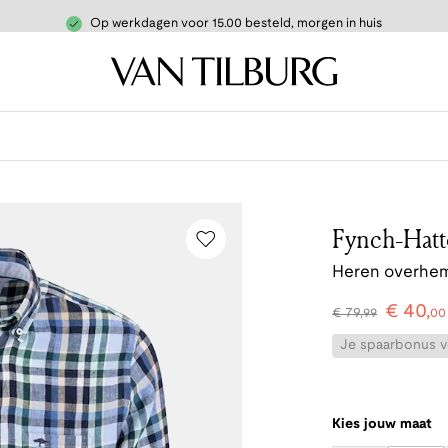
Op werkdagen voor 15.00 besteld, morgen in huis
Fynch-Hat
Heren overhem
€
40
,
€
79
,
99
00
Je spaarbonus vo
Kies jouw maat