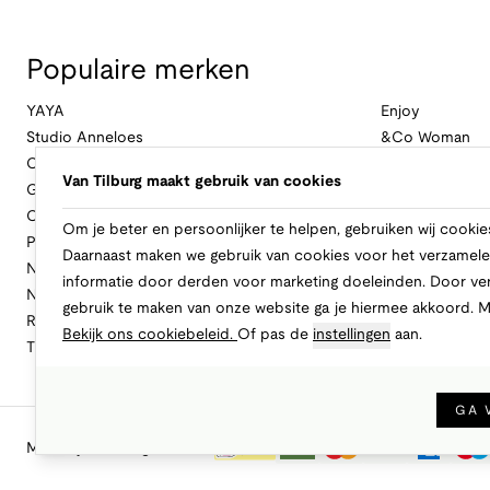
Populaire merken
YAYA
Enjoy
Studio Anneloes
&Co Woman
Cambio
Nukus
Van Tilburg maakt gebruik van cookies
Geisha
Law Of The Se
Cast Iron
Cavallaro Napol
Om je beter en persoonlijker te helpen, gebruiken wij cookie
Profuomo
Ballin
Daarnaast maken we gebruik van cookies voor het verzamele
No Excess
Only
informatie door derden voor marketing doeleinden. Door ve
New Balance
Freebird
gebruik te maken van onze website ga je hiermee akkoord. 
Rinascimento
Alix The Label
Bekijk ons cookiebeleid.
Of pas de
instellingen
aan.
Tramontana
CASAMODA
GA 
Makkelijk en veilig betalen