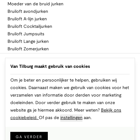
Moeder van de bruid jurken
Bruiloft avondjurken
Bruiloft A-lijn jurken
Bruiloft Cocktailjurken
Bruiloft Jumpsuits
Bruiloft Lange jurken
Bruiloft Zomerjurken
Volg Van Tilburg
Van Tilburg maakt gebruik van cookies
Om je beter en persoonlijker te helpen, gebruiken wij
cookies. Daarnaast maken we gebruik van cookies voor het
Makkelijk en veilig betalen
verzamelen van informatie door derden voor marketing
doeleinden. Door verder gebruik te maken van onze
website ga je hiermee akkoord. Meer weten?
Bekijk ons
cookiebeleid.
Of pas de
instellingen
aan.
© 2026 Van Tilburg Online
Cookies
Privacy
Algemene voorwaarden
GA VERDER