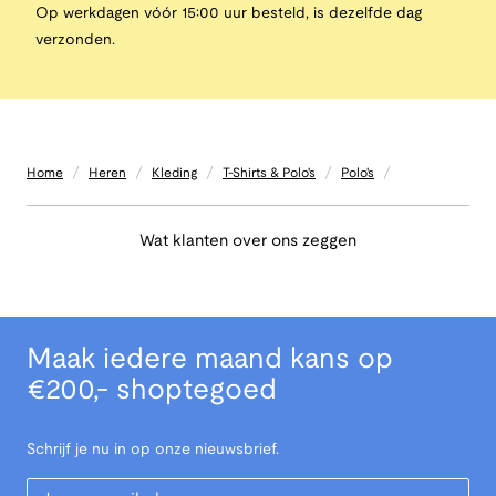
Op werkdagen vóór 15:00 uur besteld, is dezelfde dag
verzonden.
/
/
/
/
/
Home
Heren
Kleding
T-Shirts & Polo's
Polo's
Wat klanten over ons zeggen
Maak iedere maand kans op
€200,- shoptegoed
Schrijf je nu in op onze nieuwsbrief.
Your Email