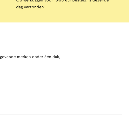
Op werkdagen vóór 15:00 uur besteld, is dezelfde
dag verzonden.
angevende merken onder één dak,