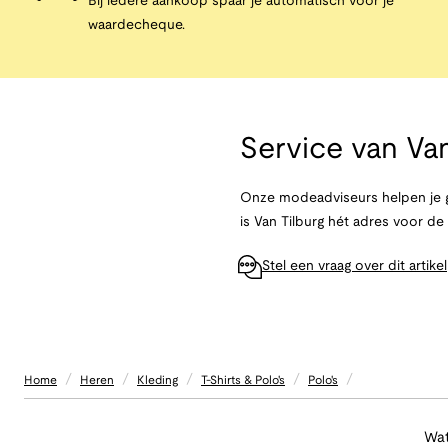
Bij iedere aankoop spaar je automatisch voor je
waardecheque.
Service van
Van
Onze modeadviseurs helpen je g
is Van Tilburg hét adres voor d
Stel een vraag over dit artikel
/
/
/
/
/
Home
Heren
Kleding
T-Shirts & Polo's
Polo's
Wat