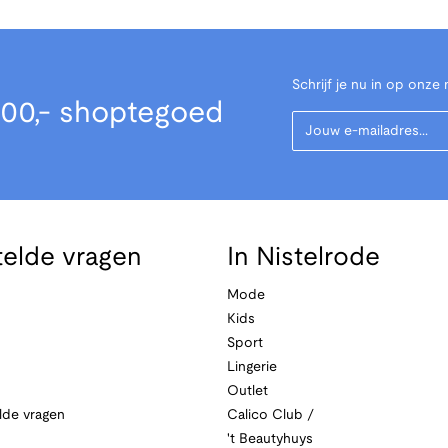
Schrijf je nu in op onze 
00,- shoptegoed
Your Email
telde vragen
In Nistelrode
Mode
Kids
Sport
Lingerie
Outlet
lde vragen
Calico Club /
't Beautyhuys