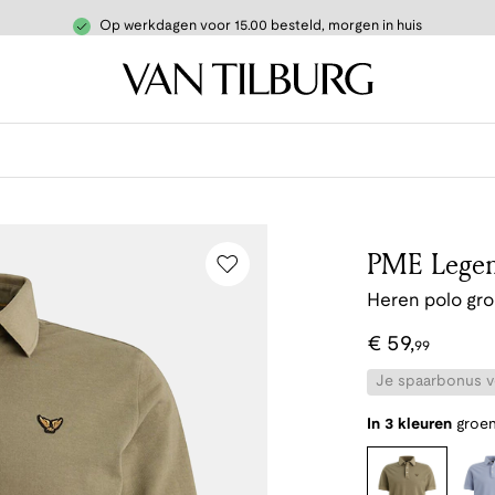
Op werkdagen voor 15.00 besteld, morgen in huis
PME Lege
Heren polo gr
€
59
,
99
Je spaarbonus vo
In 3 kleuren
groe