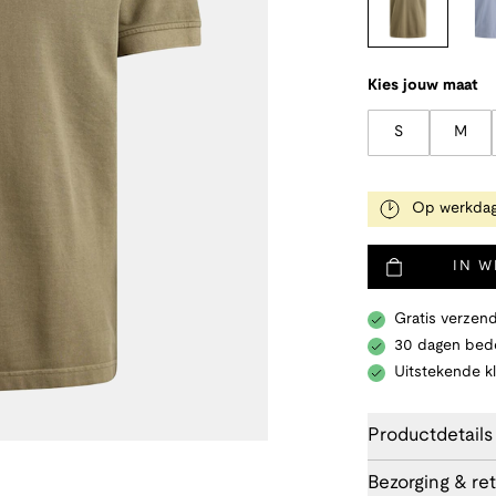
Kies jouw maat
S
M
Op werkdag
IN 
Gratis verzend
30 dagen bede
Uitstekende k
Productdetails
Bezorging & re