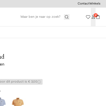
Contact
Winkels
nd
oen
or dit product is € 3,00
n