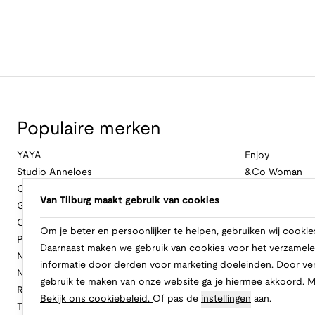
Populaire merken
YAYA
Enjoy
Studio Anneloes
&Co Woman
Cambio
Nukus
Van Tilburg maakt gebruik van cookies
Geisha
Law Of The Se
Cast Iron
Cavallaro Napol
Om je beter en persoonlijker te helpen, gebruiken wij cookie
Profuomo
Ballin
Daarnaast maken we gebruik van cookies voor het verzamele
No Excess
Only
informatie door derden voor marketing doeleinden. Door ve
New Balance
Freebird
gebruik te maken van onze website ga je hiermee akkoord. 
Rinascimento
Alix The Label
Bekijk ons cookiebeleid.
Of pas de
instellingen
aan.
Tramontana
CASAMODA