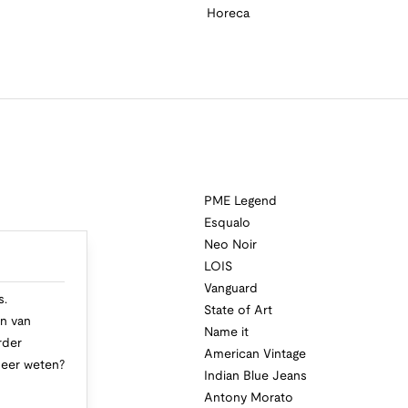
Horeca
PME Legend
Esqualo
Neo Noir
a
LOIS
i
Vanguard
s.
State of Art
n van
Name it
rder
American Vintage
Meer weten?
Indian Blue Jeans
Antony Morato