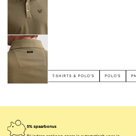
Bekijk meer
PME LEGEND
T-SHIRTS & POLO'S
POLO'S
P
5% spaarbonus