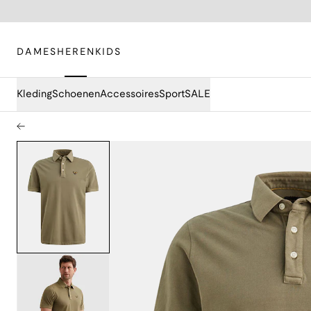
DAMES
HEREN
KIDS
Kleding
Schoenen
Accessoires
Sport
SALE