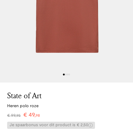
State of Art
Heren polo roze
€
49
,
€
99
,
95
98
Je spaarbonus voor dit product is € 2,50