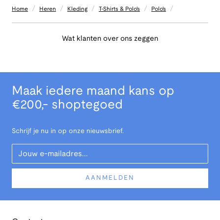
/
/
/
/
/
Home
Heren
Kleding
T-Shirts & Polo's
Polo's
Wat klanten over ons zeggen
Maak iedere maand kans op
€200,- shoptegoed
Schrijf je nu in op onze nieuwsbrief.
Your Email
AANMELDEN