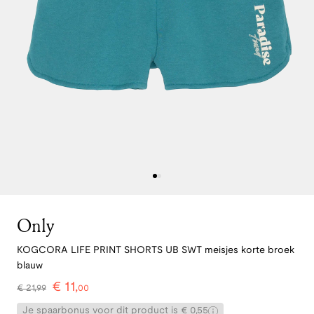
Only
KOGCORA LIFE PRINT SHORTS UB SWT meisjes korte broek
blauw
€
11
,
€
21
,
99
00
Je spaarbonus voor dit product is € 0,55