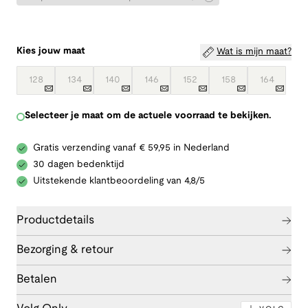
Kies jouw maat
Wat is mijn maat?
128
134
140
146
152
158
164
Selecteer je maat om de actuele voorraad te bekijken.
Gratis verzending vanaf € 59,95 in Nederland
30 dagen bedenktijd
Uitstekende klantbeoordeling van 4,8/5
Productdetails
Bezorging & retour
Betalen