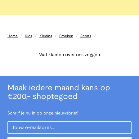
/
/
/
/
/
Home
Kids
Kleding
Broeken
Shorts
Wat klanten over ons zeggen
Maak iedere maand kans op
€200,- shoptegoed
Schrijf je nu in op onze nieuwsbrief.
Your Email