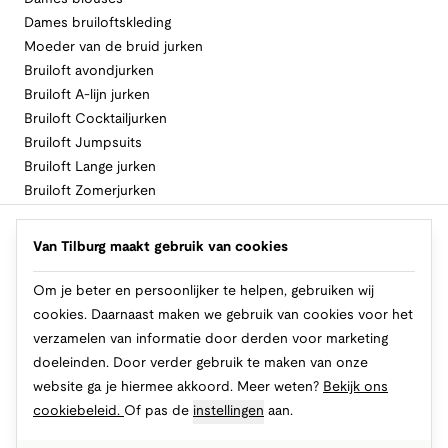
Dames bruiloftskleding
Moeder van de bruid jurken
Bruiloft avondjurken
Bruiloft A-lijn jurken
Bruiloft Cocktailjurken
Bruiloft Jumpsuits
Bruiloft Lange jurken
Bruiloft Zomerjurken
Volg Van Tilburg
Van Tilburg maakt gebruik van cookies
Om je beter en persoonlijker te helpen, gebruiken wij
cookies. Daarnaast maken we gebruik van cookies voor het
Makkelijk en veilig betalen
verzamelen van informatie door derden voor marketing
doeleinden. Door verder gebruik te maken van onze
website ga je hiermee akkoord. Meer weten?
Bekijk ons
cookiebeleid.
Of pas de
instellingen
aan.
© 2026 Van Tilburg Online