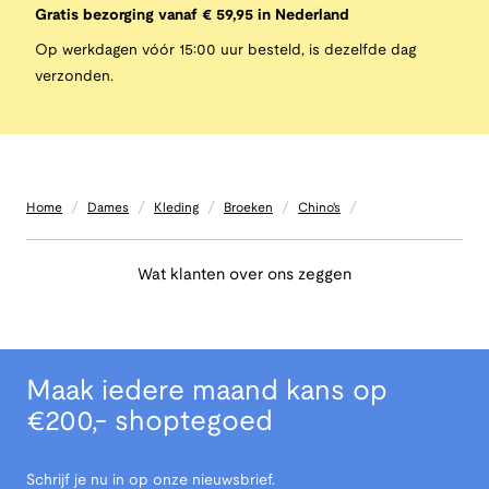
Gratis bezorging vanaf € 59,95 in Nederland
Op werkdagen vóór 15:00 uur besteld, is dezelfde dag
verzonden.
/
/
/
/
/
Home
Dames
Kleding
Broeken
Chino's
Wat klanten over ons zeggen
Maak iedere maand kans op
€200,- shoptegoed
Schrijf je nu in op onze nieuwsbrief.