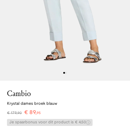
Cambio
Krystal dames broek blauw
€
89
,
€
179
,
90
95
Je spaarbonus voor dit product is € 4,50