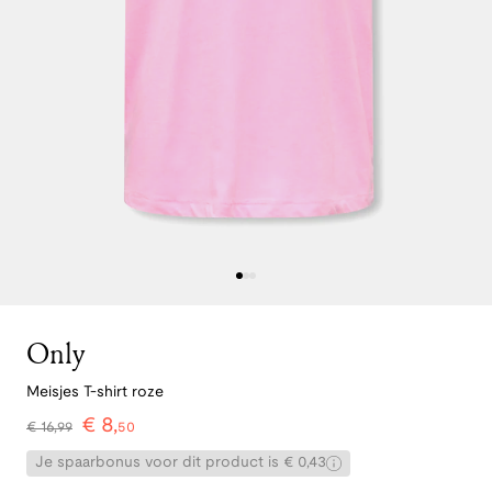
Only
Meisjes T-shirt roze
€
8
,
€
16
,
99
50
Je spaarbonus voor dit product is € 0,43