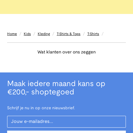
/
/
/
/
/
Home
Kids
Kleding
T-Shirts & Tops
T-Shirts
Wat klanten over ons zeggen
Maak iedere maand kans op
€200,- shoptegoed
Schrijf je nu in op onze nieuwsbrief.
Your Email