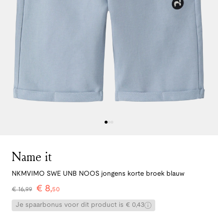
Name it
NKMVIMO SWE UNB NOOS jongens korte broek blauw
€
8
,
€
16
,
99
50
Je spaarbonus voor dit product is € 0,43