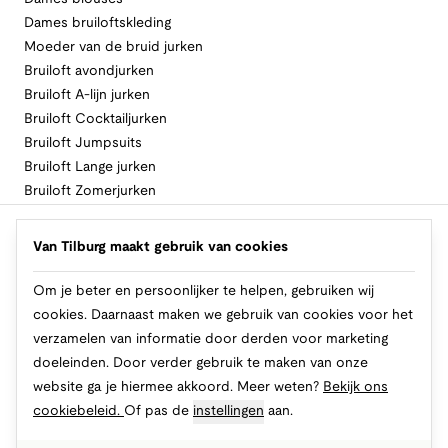
Dames bruiloftskleding
Moeder van de bruid jurken
Bruiloft avondjurken
Bruiloft A-lijn jurken
Bruiloft Cocktailjurken
Bruiloft Jumpsuits
Bruiloft Lange jurken
Bruiloft Zomerjurken
Volg Van Tilburg
Van Tilburg maakt gebruik van cookies
Om je beter en persoonlijker te helpen, gebruiken wij
cookies. Daarnaast maken we gebruik van cookies voor het
Makkelijk en veilig betalen
verzamelen van informatie door derden voor marketing
doeleinden. Door verder gebruik te maken van onze
website ga je hiermee akkoord. Meer weten?
Bekijk ons
cookiebeleid.
Of pas de
instellingen
aan.
© 2026 Van Tilburg Online