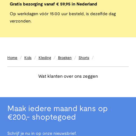
Gratis bezorging vanaf € 59,95 in Nederland
Op werkdagen vóór 15:00 uur besteld, is dezelfde dag
verzonden.
/
/
/
/
/
Home
Kids
Kleding
Broeken
Shorts
Wat klanten over ons zeggen
Maak iedere maand kans op
€200,- shoptegoed
Schrijf je nu in op onze nieuwsbrief.