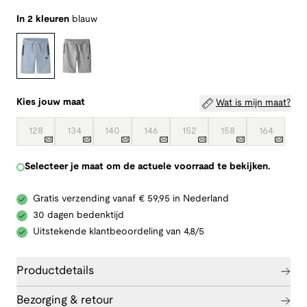
In 2 kleuren
blauw
Kies jouw maat
Wat is mijn maat?
128
134
140
146
152
158
164
Selecteer je maat om de actuele voorraad te bekijken.
Gratis verzending vanaf € 59,95 in Nederland
30 dagen bedenktijd
Uitstekende klantbeoordeling van 4,8/5
Productdetails
Bezorging & retour