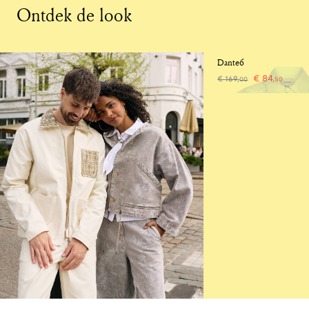
Ontdek de look
-50%
Dante6
€
84
,
€
169
,
00
50