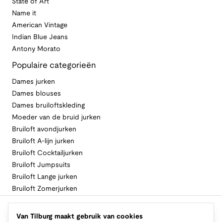
State of Art
Name it
American Vintage
Indian Blue Jeans
Antony Morato
Populaire categorieën
Dames jurken
Dames blouses
Dames bruiloftskleding
Moeder van de bruid jurken
Bruiloft avondjurken
Bruiloft A-lijn jurken
Bruiloft Cocktailjurken
Bruiloft Jumpsuits
Bruiloft Lange jurken
Bruiloft Zomerjurken
Volg Van Tilburg
Van Tilburg maakt gebruik van cookies