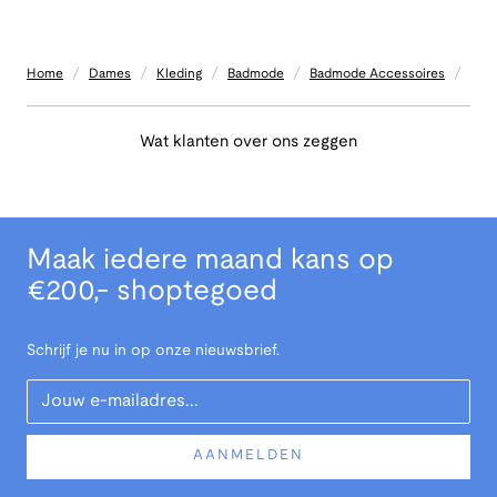
/
/
/
/
/
Home
Dames
Kleding
Badmode
Badmode Accessoires
Wat klanten over ons zeggen
Maak iedere maand kans op
€200,- shoptegoed
Schrijf je nu in op onze nieuwsbrief.
Your Email
AANMELDEN