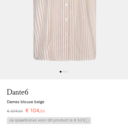
Dante6
Dames blouse beige
€
104
,
€
209
,
00
50
Je spaarbonus voor dit product is € 5,23