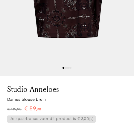
Studio Anneloes
Dames blouse bruin
€
59
,
€
119
,
95
98
Je spaarbonus voor dit product is € 3,00