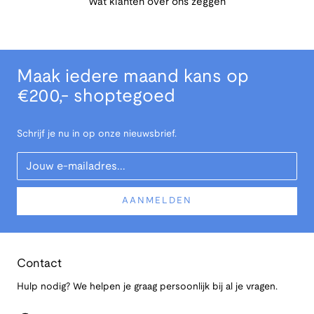
Wat klanten over ons zeggen
Maak iedere maand kans op
€200,- shoptegoed
Schrijf je nu in op onze nieuwsbrief.
Your Email
AANMELDEN
Contact
Hulp nodig? We helpen je graag persoonlijk bij al je vragen.