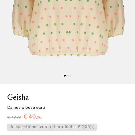
Geisha
Dames blouse ecru
€
40
,
€
79
,
99
00
Je spaarbonus voor dit product is € 2,00