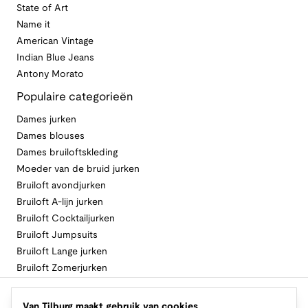
State of Art
Name it
American Vintage
Indian Blue Jeans
Antony Morato
Populaire categorieën
Dames jurken
Dames blouses
Dames bruiloftskleding
Moeder van de bruid jurken
Bruiloft avondjurken
Bruiloft A-lijn jurken
Bruiloft Cocktailjurken
Bruiloft Jumpsuits
Bruiloft Lange jurken
Bruiloft Zomerjurken
Volg Van Tilburg
Van Tilburg maakt gebruik van cookies