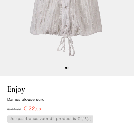
Enjoy
Dames blouse ecru
€
22
,
€
44
,
99
50
Je spaarbonus voor dit product is € 1,13