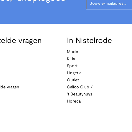
telde vragen
In Nistelrode
Mode
Kids
Sport
Lingerie
Outlet
lde vragen
Calico Club /
't Beautyhuys
Horeca