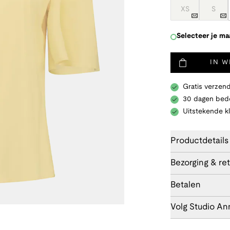
XS
S
Selecteer je ma
IN 
Gratis verzend
30 dagen bede
Uitstekende k
Productdetails
Bezorging & re
Betalen
Volg Studio An