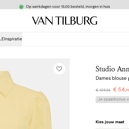
Op werkdagen voor 15.00 besteld, morgen in huis
LE
Inspiratie
Studio Ann
Dames blouse 
€
54
,
€
109
,
95
9
Je spaarbonus vo
Kies jouw maat