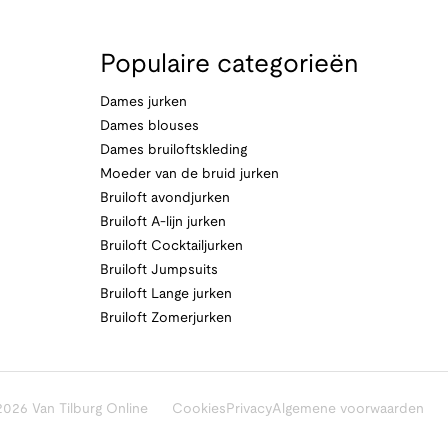
Populaire categorieën
Dames jurken
Dames blouses
Dames bruiloftskleding
Moeder van de bruid jurken
Bruiloft avondjurken
Bruiloft A-lijn jurken
Bruiloft Cocktailjurken
Bruiloft Jumpsuits
Bruiloft Lange jurken
Bruiloft Zomerjurken
026 Van Tilburg Online
Cookies
Privacy
Algemene voorwaarden