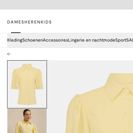
DAMES
HEREN
KIDS
Kleding
Schoenen
Accessoires
Lingerie en nachtmode
Sport
SA