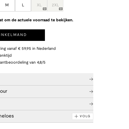
M
L
XL
2XL
at om de actuele voorraad te bekijken.
WINKELMAND
ing vanaf € 59,95 in Nederland
nktijd
lantbeoordeling van 4,8/5
tour
neloes
VOLG