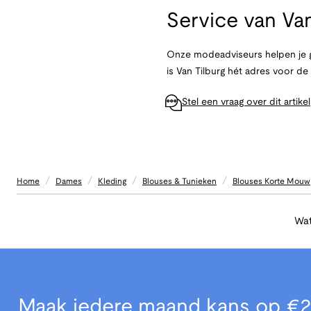
Service van
Van
Onze modeadviseurs helpen je g
is Van Tilburg hét adres voor d
Stel een vraag over dit artikel
/
/
/
/
Home
Dames
Kleding
Blouses & Tunieken
Blouses Korte Mouw
Wat
Maak iedere maand kans op €2