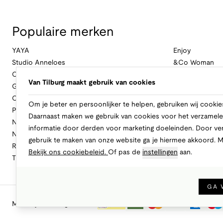
Populaire merken
YAYA
Enjoy
Studio Anneloes
&Co Woman
Cambio
Nukus
Van Tilburg maakt gebruik van cookies
Geisha
Law Of The Se
Cast Iron
Cavallaro Napol
Om je beter en persoonlijker te helpen, gebruiken wij cookie
Profuomo
Ballin
Daarnaast maken we gebruik van cookies voor het verzamele
No Excess
Only
informatie door derden voor marketing doeleinden. Door ve
New Balance
Freebird
gebruik te maken van onze website ga je hiermee akkoord. 
Rinascimento
Alix The Label
Bekijk ons cookiebeleid.
Of pas de
instellingen
aan.
Tramontana
CASAMODA
GA 
Makkelijk en veilig betalen