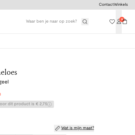
Contact
Winkels
eloes
geel
8
or dit product is € 2,75
Wat is mijn maat?