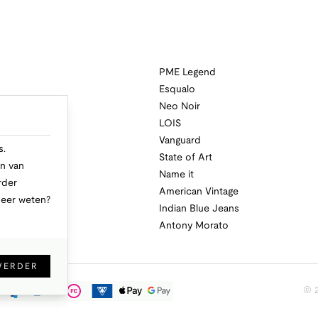
PME Legend
Esqualo
Neo Noir
a
LOIS
i
Vanguard
s.
State of Art
n van
Name it
rder
American Vintage
Meer weten?
Indian Blue Jeans
Antony Morato
VERDER
© 2