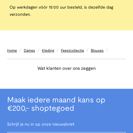
Op werkdagen vóór 15:00 uur besteld, is dezelfde dag
verzonden.
/
/
/
/
/
Home
Dames
Kleding
Feestcollectie
Blouses
Wat klanten over ons zeggen
Maak iedere maand kans op
€200,- shoptegoed
Schrijf je nu in op onze nieuwsbrief.
Your Email