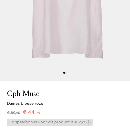
Cph Muse
Dames blouse roze
€
44
,
€
89
,
95
98
Je spaarbonus voor dit product is € 2,25