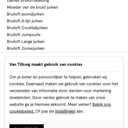
Dames bruiloftskleding
Moeder van de bruid jurken
Bruiloft avondjurken
Bruiloft A-lijn jurken
Bruiloft Cocktailjurken
Bruiloft Jumpsuits
Bruiloft Lange jurken
Bruiloft Zomerjurken
Volg Van Tilburg
Van Tilburg maakt gebruik van cookies
Om je beter en persoonlijker te helpen, gebruiken wij
cookies. Daarnaast maken we gebruik van cookies voor het
Makkelijk en veilig betalen
verzamelen van informatie door derden voor marketing
doeleinden. Door verder gebruik te maken van onze
website ga je hiermee akkoord. Meer weten?
Bekijk ons
cookiebeleid.
Of pas de
instellingen
aan.
© 2026 Van Tilburg Online