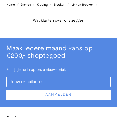
/
/
/
/
/
Home
Dames
Kleding
Broeken
Linnen Broeken
Wat klanten over ons zeggen
Maak iedere maand kans op
€200,- shoptegoed
Schrijf je nu in op onze nieuwsbrief.
Your Email
AANMELDEN