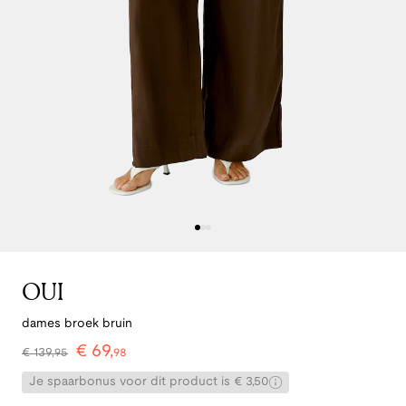
OUI
dames broek bruin
€
69
,
€
139
,
95
98
Je spaarbonus voor dit product is € 3,50