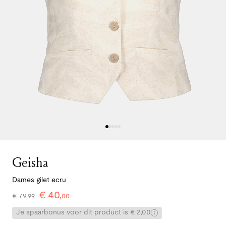
Geisha
Dames gilet ecru
€
40
,
€
79
,
99
00
Je spaarbonus voor dit product is € 2,00