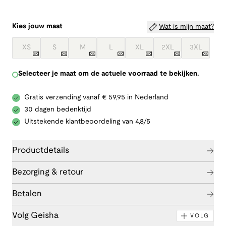
Kies jouw maat
Wat is mijn maat?
XS
S
M
L
XL
2XL
3XL
Selecteer je maat om de actuele voorraad te bekijken.
Gratis verzending vanaf € 59,95 in Nederland
30 dagen bedenktijd
Uitstekende klantbeoordeling van 4,8/5
Productdetails
Bezorging & retour
Betalen
Volg Geisha
VOLG