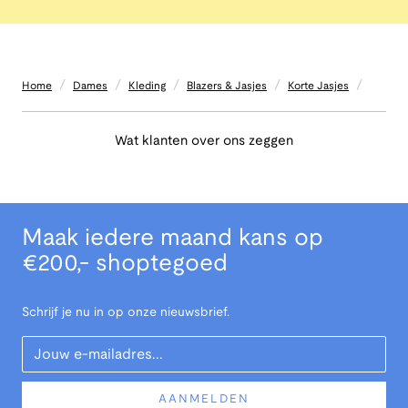
/
/
/
/
/
Home
Dames
Kleding
Blazers & Jasjes
Korte Jasjes
Wat klanten over ons zeggen
Maak iedere maand kans op
€200,- shoptegoed
Schrijf je nu in op onze nieuwsbrief.
Your Email
AANMELDEN