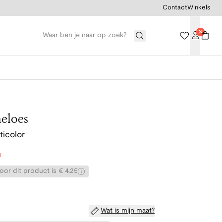
Contact
Winkels
eloes
ticolor
8
or dit product is € 4,25
Wat is mijn maat?