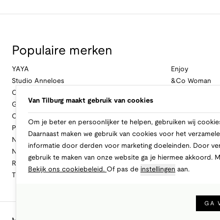
Populaire merken
YAYA
Enjoy
Studio Anneloes
&Co Woman
Cambio
Nukus
Van Tilburg maakt gebruik van cookies
Geisha
Law Of The Se
Cast Iron
Cavallaro Napol
Om je beter en persoonlijker te helpen, gebruiken wij cookie
Profuomo
Ballin
Daarnaast maken we gebruik van cookies voor het verzamele
No Excess
Only
informatie door derden voor marketing doeleinden. Door ve
New Balance
Freebird
gebruik te maken van onze website ga je hiermee akkoord. 
Rinascimento
Alix The Label
Bekijk ons cookiebeleid.
Of pas de
instellingen
aan.
Tramontana
CASAMODA
GA 