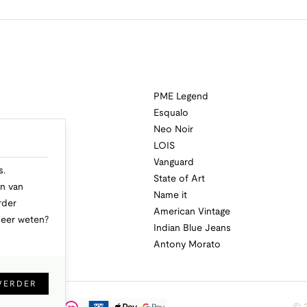
PME Legend
Esqualo
Neo Noir
a
LOIS
i
Vanguard
s.
State of Art
n van
Name it
rder
American Vintage
Meer weten?
Indian Blue Jeans
Antony Morato
VERDER