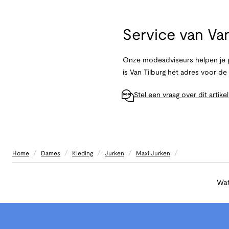
Service van
Van
Onze modeadviseurs helpen je g
is Van Tilburg hét adres voor d
Stel een vraag over dit artikel
/
/
/
/
/
Home
Dames
Kleding
Jurken
Maxi Jurken
Wat