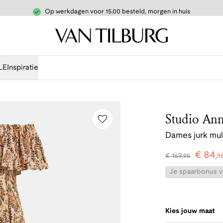
Op werkdagen voor 15.00 besteld, morgen in huis
LE
Inspiratie
Studio Ann
Dames jurk mul
€
84
,
€
169
,
95
9
Je spaarbonus vo
Kies jouw maat