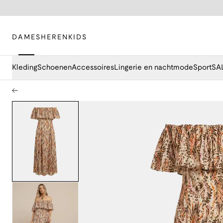
DAMES
HEREN
KIDS
Kleding
Schoenen
Accessoires
Lingerie en nachtmode
Sport
SA