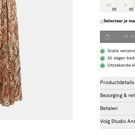
XS
S
Selecteer je ma
IN 
Gratis verzend
30 dagen bede
Uitstekende k
Productdetails
Bezorging & re
Betalen
Volg Studio An