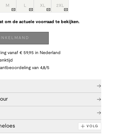
M
L
XL
2XL
at om de actuele voorraad te bekijken.
WINKELMAND
ing vanaf € 59,95 in Nederland
nktijd
lantbeoordeling van 4,8/5
tour
neloes
VOLG