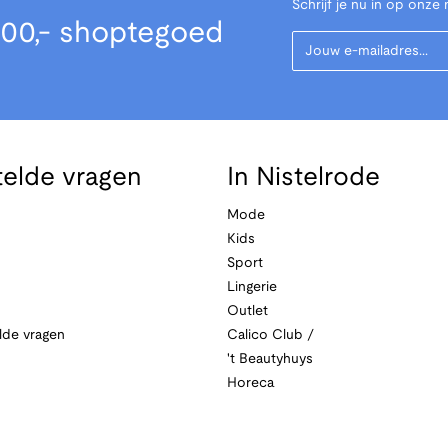
Schrijf je nu in op onze 
00,- shoptegoed
Your Email
telde vragen
In Nistelrode
Mode
Kids
Sport
Lingerie
Outlet
lde vragen
Calico Club /
't Beautyhuys
Horeca