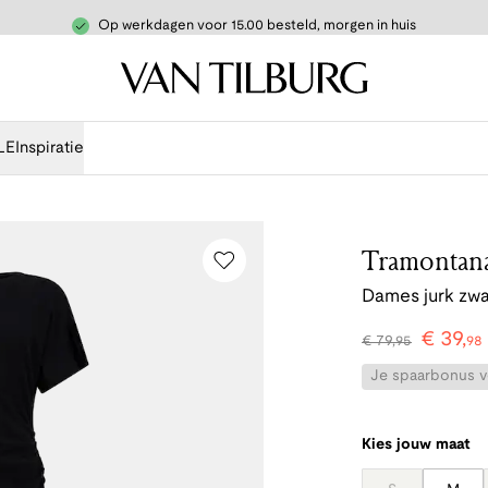
Op werkdagen voor 15.00 besteld, morgen in huis
LE
Inspiratie
Tramontan
Dames jurk zwa
€
39
,
€
79
,
95
98
Je spaarbonus vo
Kies jouw maat