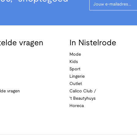
telde vragen
In Nistelrode
Mode
Kids
Sport
Lingerie
Outlet
lde vragen
Calico Club /
't Beautyhuys
Horeca