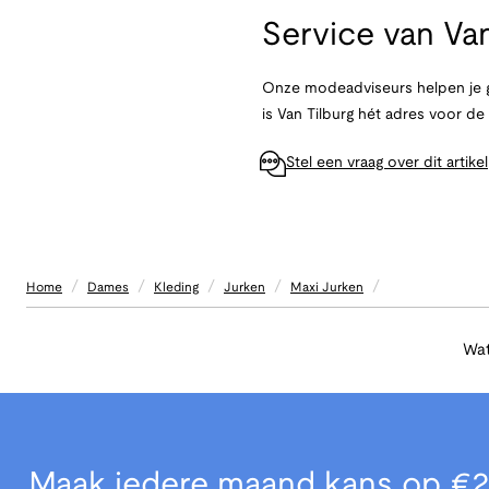
Service van
Van
Onze modeadviseurs helpen je g
is Van Tilburg hét adres voor d
Stel een vraag over dit artikel
/
/
/
/
/
Home
Dames
Kleding
Jurken
Maxi Jurken
Wat
Maak iedere maand kans op €2