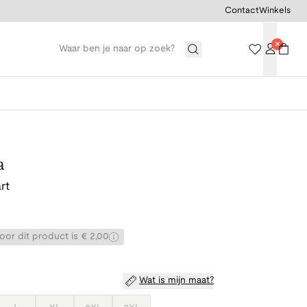
Contact
Winkels
a
rt
or dit product is € 2,00
Wat is mijn maat?