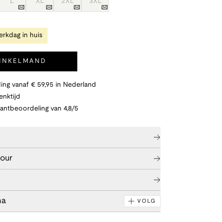
L
XL
2XL
3XL
rkdag in huis
WINKELMAND
ing vanaf € 59,95 in Nederland
nktijd
lantbeoordeling van 4,8/5
tour
na
VOLG