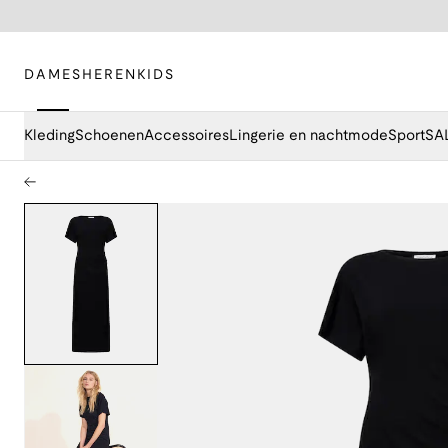
DAMES
HEREN
KIDS
Kleding
Schoenen
Accessoires
Lingerie en nachtmode
Sport
SA