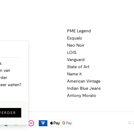
PME Legend
Esqualo
Neo Noir
a
LOIS
i
Vanguard
s.
State of Art
n van
Name it
rder
American Vintage
Meer weten?
Indian Blue Jeans
Antony Morato
VERDER
© 2