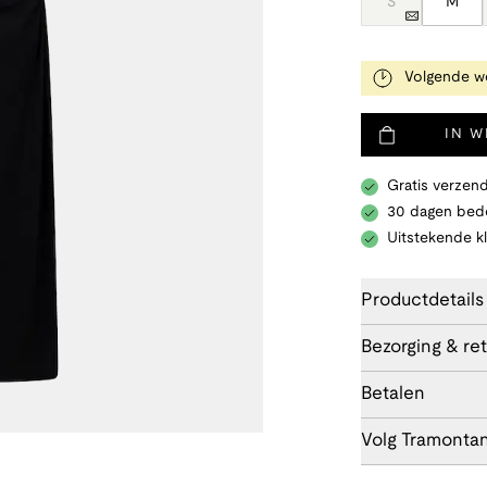
S
M
Volgende we
IN 
Gratis verzend
30 dagen bede
Uitstekende k
Productdetails
Bezorging & re
Betalen
Volg Tramonta