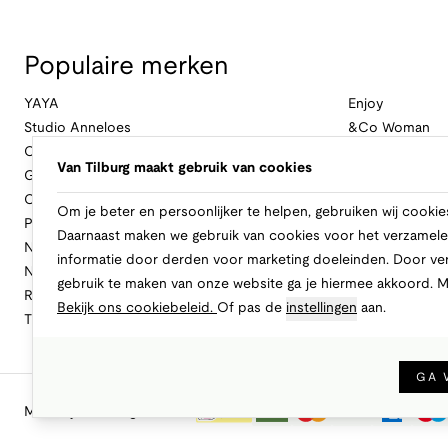
Populaire merken
YAYA
Enjoy
Studio Anneloes
&Co Woman
Cambio
Nukus
Van Tilburg maakt gebruik van cookies
Geisha
Law Of The Se
Cast Iron
Cavallaro Napol
Om je beter en persoonlijker te helpen, gebruiken wij cookie
Profuomo
Ballin
Daarnaast maken we gebruik van cookies voor het verzamele
No Excess
Only
informatie door derden voor marketing doeleinden. Door ve
New Balance
Freebird
gebruik te maken van onze website ga je hiermee akkoord. 
Rinascimento
Alix The Label
Bekijk ons cookiebeleid.
Of pas de
instellingen
aan.
Tramontana
CASAMODA
GA 
Makkelijk en veilig betalen