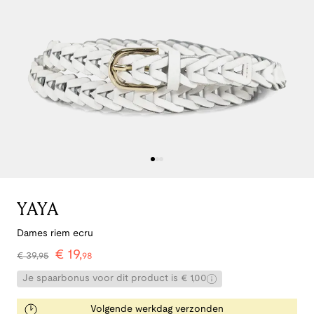
YAYA
Dames riem ecru
€
19
,
€
39
,
95
98
Je spaarbonus voor dit product is € 1,00
Volgende werkdag verzonden