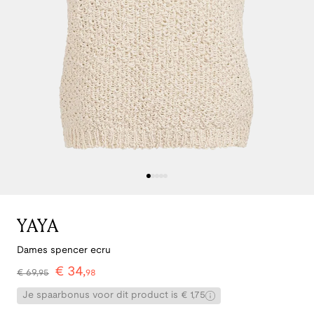
YAYA
Dames spencer ecru
€
34
,
€
69
,
95
98
Je spaarbonus voor dit product is € 1,75