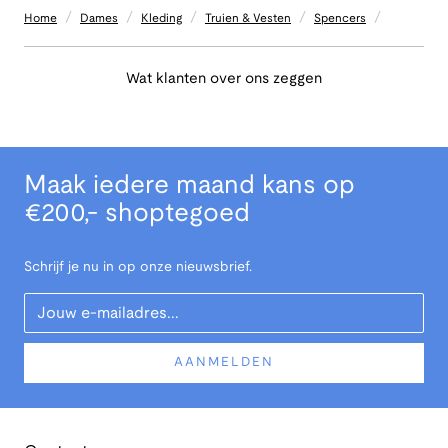
/
/
/
/
/
Home
Dames
Kleding
Truien & Vesten
Spencers
Wat klanten over ons zeggen
Maak iedere maand kans op
€200,- shoptegoed
Schrijf je nu in op onze nieuwsbrief.
Your Email
AANMELDEN