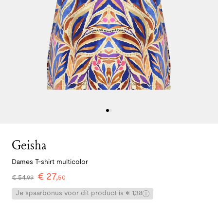
Geisha
Dames T-shirt multicolor
€
27
,
€
54
,
99
50
Je spaarbonus voor dit product is € 1,38