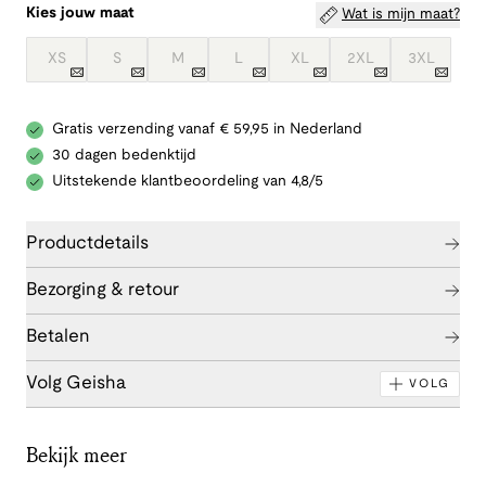
Kies jouw maat
Wat is mijn maat?
XS
S
M
L
XL
2XL
3XL
Gratis verzending vanaf € 59,95 in Nederland
30 dagen bedenktijd
Uitstekende klantbeoordeling van 4,8/5
Productdetails
Bezorging & retour
Betalen
Volg Geisha
VOLG
Bekijk meer