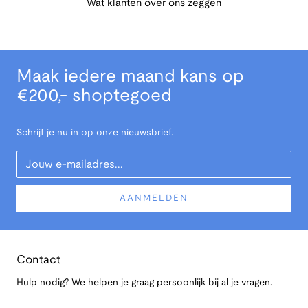
Wat klanten over ons zeggen
Maak iedere maand kans op
€200,- shoptegoed
Schrijf je nu in op onze nieuwsbrief.
Your Email
AANMELDEN
Contact
Hulp nodig? We helpen je graag persoonlijk bij al je vragen.