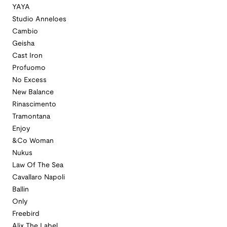
YAYA
Studio Anneloes
Cambio
Geisha
Cast Iron
Profuomo
No Excess
New Balance
Rinascimento
Tramontana
Enjoy
&Co Woman
Nukus
Law Of The Sea
Cavallaro Napoli
Ballin
Only
Freebird
Alix The Label