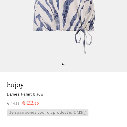
Enjoy
Dames T-shirt blauw
€
22
,
€
44
,
99
50
Je spaarbonus voor dit product is € 1,13