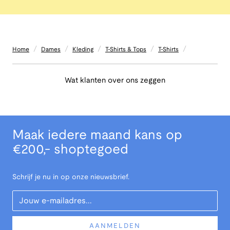
/
/
/
/
/
Home
Dames
Kleding
T-Shirts & Tops
T-Shirts
Wat klanten over ons zeggen
Maak iedere maand kans op
€200,- shoptegoed
Schrijf je nu in op onze nieuwsbrief.
Your Email
AANMELDEN