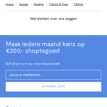
/
/
/
/
/
Home
Dames
Kleding
T-Shirts & Tops
T-Shirts
Wat klanten over ons zeggen
Maak iedere maand kans op
€200,- shoptegoed
Schrijf je nu in op onze nieuwsbrief.
Your Email
AANMELDEN