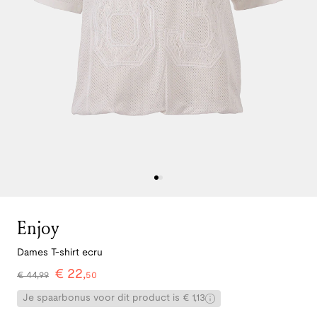
Enjoy
Dames T-shirt ecru
€
22
,
€
44
,
99
50
Je spaarbonus voor dit product is € 1,13