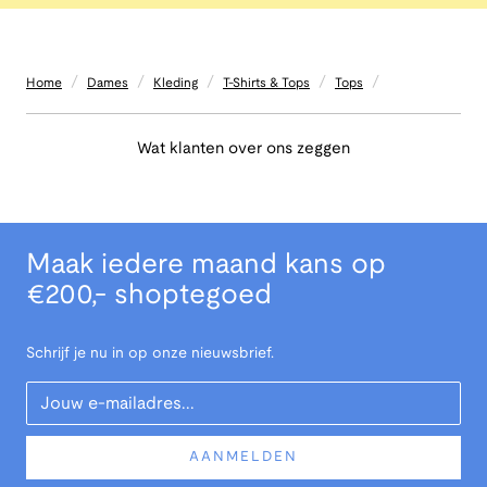
/
/
/
/
/
Home
Dames
Kleding
T-Shirts & Tops
Tops
Wat klanten over ons zeggen
Maak iedere maand kans op
€200,- shoptegoed
Schrijf je nu in op onze nieuwsbrief.
Your Email
AANMELDEN