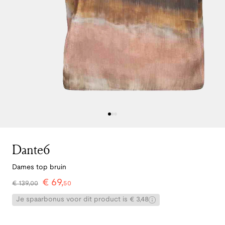
Dante6
Dames top bruin
€
69
,
€
139
,
00
50
Je spaarbonus voor dit product is € 3,48