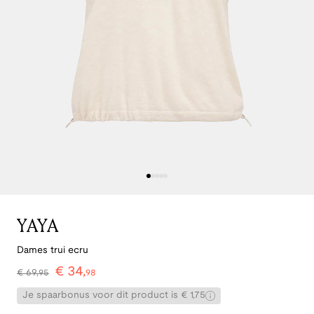
YAYA
Dames trui ecru
€
34
,
€
69
,
95
98
Je spaarbonus voor dit product is € 1,75