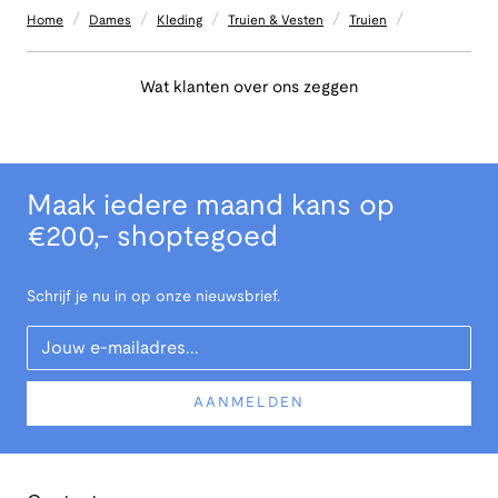
/
/
/
/
/
Home
Dames
Kleding
Truien & Vesten
Truien
Wat klanten over ons zeggen
Maak iedere maand kans op
€200,- shoptegoed
Schrijf je nu in op onze nieuwsbrief.
Your Email
AANMELDEN