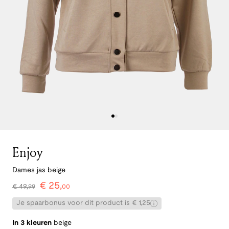
Enjoy
Dames jas beige
€
25
,
€
49
,
99
00
Je spaarbonus voor dit product is € 1,25
In 3 kleuren
beige