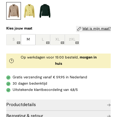
Kies jouw maat
Wat is mijn maat?
S
M
L
XL
2XL
Op werkdagen voor 15:00 besteld,
morgen in
huis
Gratis verzending vanaf € 59,95 in Nederland
30 dagen bedenktijd
Uitstekende klantbeoordeling van 4,8/5
Productdetails
Bezorging & retour