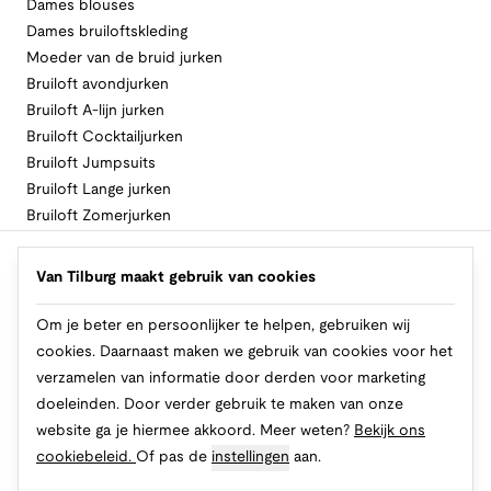
Dames blouses
Dames bruiloftskleding
Moeder van de bruid jurken
Bruiloft avondjurken
Bruiloft A-lijn jurken
Bruiloft Cocktailjurken
Bruiloft Jumpsuits
Bruiloft Lange jurken
Bruiloft Zomerjurken
Volg Van Tilburg
Van Tilburg maakt gebruik van cookies
Om je beter en persoonlijker te helpen, gebruiken wij
cookies. Daarnaast maken we gebruik van cookies voor het
Makkelijk en veilig betalen
verzamelen van informatie door derden voor marketing
doeleinden. Door verder gebruik te maken van onze
website ga je hiermee akkoord. Meer weten?
Bekijk ons
cookiebeleid.
Of pas de
instellingen
aan.
© 2026 Van Tilburg Online