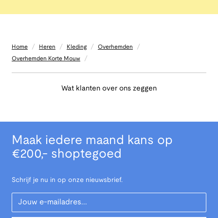
/
/
/
/
Home
Heren
Kleding
Overhemden
/
Overhemden Korte Mouw
Wat klanten over ons zeggen
Maak iedere maand kans op
€200,- shoptegoed
Schrijf je nu in op onze nieuwsbrief.
Your Email