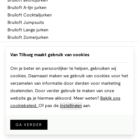
Bruiloft avondjurken
Bruiloft A-lijn jurken
Bruiloft Cocktailjurken
Bruiloft Jumpsuits
Bruiloft Lange jurken
Bruiloft Zomerjurken
Volg Van Tilburg
Van Tilburg maakt gebruik van cookies
Om je beter en persoonlijker te helpen, gebruiken wij
cookies. Daarnaast maken we gebruik van cookies voor het
Makkelijk en veilig betalen
verzamelen van informatie door derden voor marketing
doeleinden. Door verder gebruik te maken van onze
website ga je hiermee akkoord. Meer weten?
Bekijk ons
cookiebeleid.
Of pas de
instellingen
aan.
© 2026 Van Tilburg Online
Cookies
Privacy
Algemene voorwaarden
GA VERDER
IN WINKELMAND