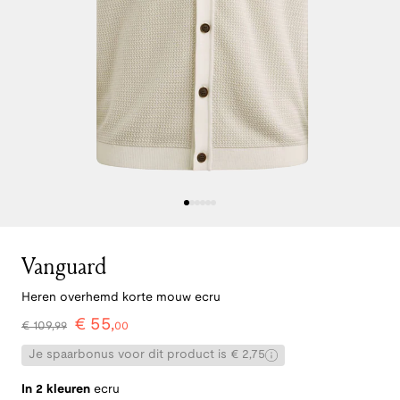
Vanguard
Heren overhemd korte mouw ecru
€
55
,
€
109
,
99
00
Je spaarbonus voor dit product is € 2,75
In 2 kleuren
ecru