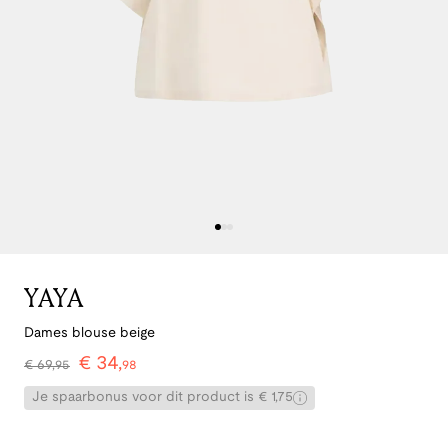
YAYA
Dames blouse beige
€
34
,
€
69
,
95
98
Je spaarbonus voor dit product is € 1,75