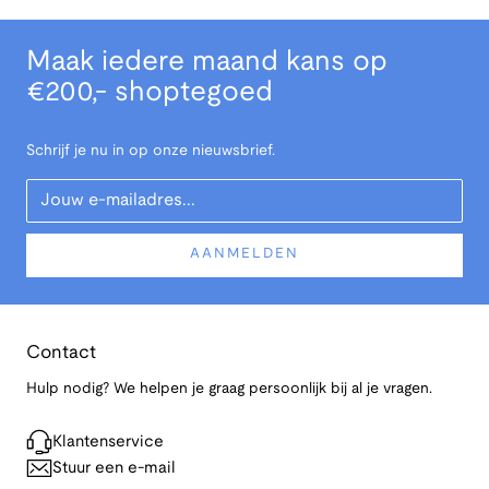
Maak iedere maand kans op
€200,- shoptegoed
Schrijf je nu in op onze nieuwsbrief.
Your Email
AANMELDEN
Contact
Hulp nodig? We helpen je graag persoonlijk bij al je vragen.
Klantenservice
Stuur een e-mail