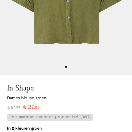
In Shape
Dames blouse groen
€
27
,
€
54
,
99
50
Je spaarbonus voor dit product is € 1,38
In 2 kleuren
groen