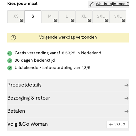
Kies jouw maat
Wat is mijn maat?
XS
S
M
L
XL
2XL
3XL
Volgende werkdag verzonden
Gratis verzending vanaf € 59,95 in Nederland
30 dagen bedenktijd
Uitstekende klantbeoordeling van 4,8/5
Productdetails
Bezorging & retour
Betalen
Volg &Co Woman
VOLG