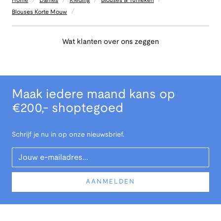
Home
Dames
Kleding
Blouses & Tunieken
/
Blouses Korte Mouw
Wat klanten over ons zeggen
Maak iedere maand kans op
€200,- shoptegoed
Schrijf je nu in op onze nieuwsbrief.
Your Email
AANMELDEN