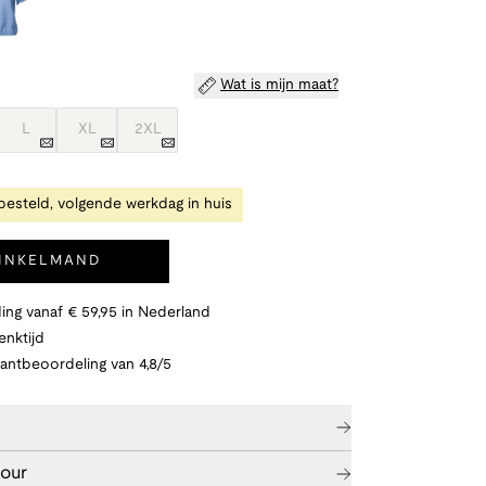
Wat is mijn maat?
L
XL
2XL
besteld, volgende werkdag in huis
WINKELMAND
ing vanaf € 59,95 in Nederland
nktijd
lantbeoordeling van 4,8/5
tour