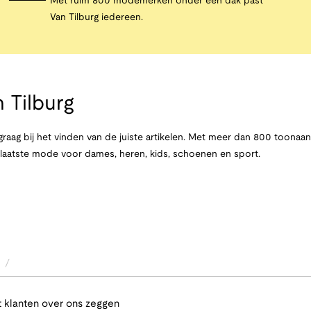
Met ruim 800 modemerken onder één dak past
Van Tilburg iedereen.
 Tilburg
raag bij het vinden van de juiste artikelen. Met meer dan 800 toona
e laatste mode voor dames, heren, kids, schoenen en sport.
/
 klanten over ons zeggen