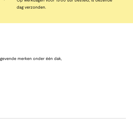
Op werkdagen vóór 15:00 uur besteld, is dezelfde
dag verzonden.
angevende merken onder één dak,