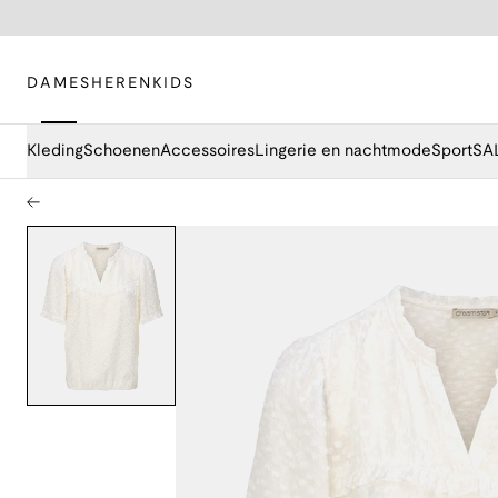
DAMES
HEREN
KIDS
Kleding
Schoenen
Accessoires
Lingerie en nachtmode
Sport
SA