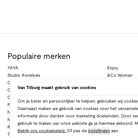
Populaire merken
YAYA
Enjoy
Studio Anneloes
&Co Woman
Cambio
Nukus
Van Tilburg maakt gebruik van cookies
Geisha
Law Of The Se
Cast Iron
Cavallaro Napol
Om je beter en persoonlijker te helpen, gebruiken wij cookie
Profuomo
Ballin
Daarnaast maken we gebruik van cookies voor het verzamele
No Excess
Only
informatie door derden voor marketing doeleinden. Door ve
New Balance
Freebird
gebruik te maken van onze website ga je hiermee akkoord. 
Rinascimento
Alix The Label
Bekijk ons cookiebeleid.
Of pas de
instellingen
aan.
Tramontana
CASAMODA