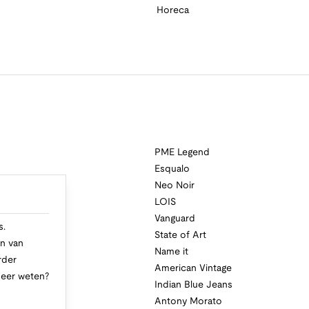
Horeca
PME Legend
Esqualo
Neo Noir
a
LOIS
i
Vanguard
s.
State of Art
n van
Name it
rder
American Vintage
Meer weten?
Indian Blue Jeans
Antony Morato