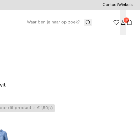
Contact
Winkels
wit
or dit product is € 1,50