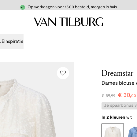
Op werkdagen voor 15.00 besteld, morgen in huis
LE
Inspiratie
Dreamstar
Dames blouse 
€
30
,
€
59
,
99
00
Je spaarbonus vo
In 2 kleuren
wit