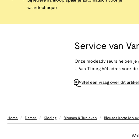
Bij iedere aankoop spaar je automatisch voor je
waardecheque.
Service van
Van
Onze modeadviseurs helpen je g
is Van Tilburg hét adres voor d
Stel een vraag over dit artikel
/
/
/
/
Home
Dames
Kleding
Blouses & Tunieken
Blouses Korte Mouw
Wat