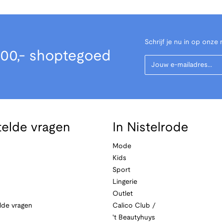
Schrijf je nu in op onze 
00,- shoptegoed
Your Email
telde vragen
In Nistelrode
Mode
Kids
Sport
Lingerie
Outlet
lde vragen
Calico Club /
't Beautyhuys