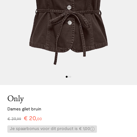
Only
Dames gilet bruin
€
20
,
€
39
,
99
00
Je spaarbonus voor dit product is € 1,00