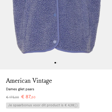
American Vintage
Dames gilet paars
€
87
,
€
175
,
00
50
Je spaarbonus voor dit product is € 4,38