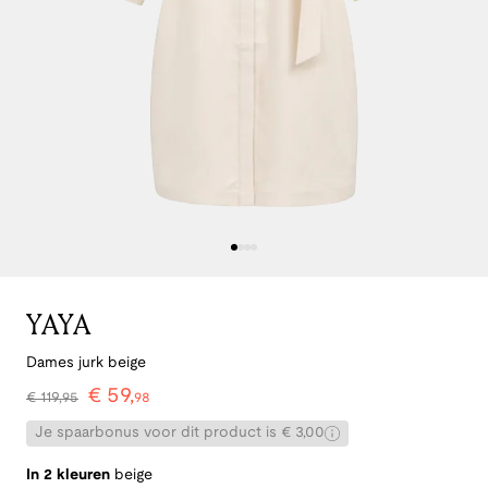
YAYA
Dames jurk beige
€
59
,
€
119
,
95
98
Je spaarbonus voor dit product is € 3,00
In 2 kleuren
beige