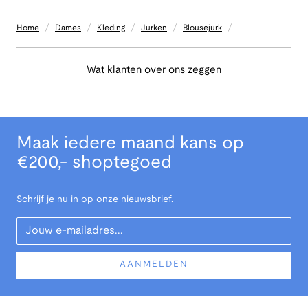
/
/
/
/
/
Home
Dames
Kleding
Jurken
Blousejurk
Wat klanten over ons zeggen
Maak iedere maand kans op
€200,- shoptegoed
Schrijf je nu in op onze nieuwsbrief.
Your Email
AANMELDEN