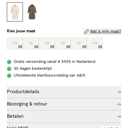
Kies jouw maat
Wat is mijn maat?
34
36
38
40
42
44
Gratis verzending vanaf € 59,95 in Nederland
30 dagen bedenktijd
Uitstekende klantbeoordeling van 4,8/5
Productdetails
Bezorging & retour
Betalen