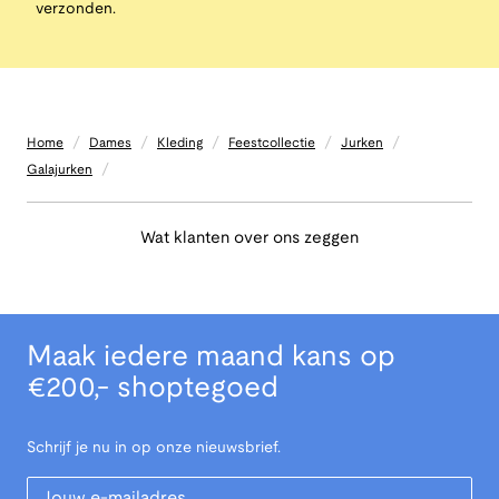
verzonden.
/
/
/
/
/
Home
Dames
Kleding
Feestcollectie
Jurken
/
Galajurken
Wat klanten over ons zeggen
Maak iedere maand kans op
€200,- shoptegoed
Schrijf je nu in op onze nieuwsbrief.
Your Email