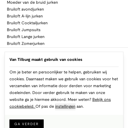
Moeder van de bruid jurken
Bruiloft avondjurken
Bruiloft A-lijn jurken
Bruiloft Cocktailjurken
Bruiloft Jumpsuits
Bruiloft Lange jurken
Bruiloft Zomerjurken
Volg Van Tilburg
Van Tilburg maakt gebruik van cookies
Om je beter en persoonlijker te helpen, gebruiken wij
cookies. Daarnaast maken we gebruik van cookies voor het
Makkelijk en veilig betalen
verzamelen van informatie door derden voor marketing
doeleinden. Door verder gebruik te maken van onze
website ga je hiermee akkoord. Meer weten?
Bekijk ons
cookiebeleid.
Of pas de
instellingen
aan.
© 2026 Van Tilburg Online
Cookies
Privacy
Algemene voorwaarden
GA VERDER
IN WINKELMAND