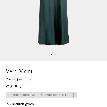
Vera Mont
Dames jurk groen
€
219
,
99
Je spaarbonus voor dit product is € 11,00
In 2 kleuren
groen