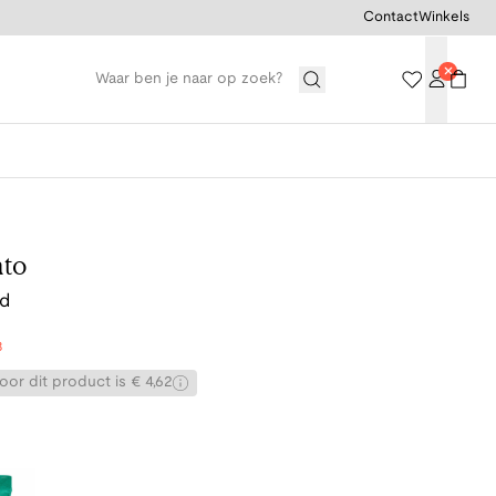
Contact
Winkels
nto
od
8
or dit product is € 4,62