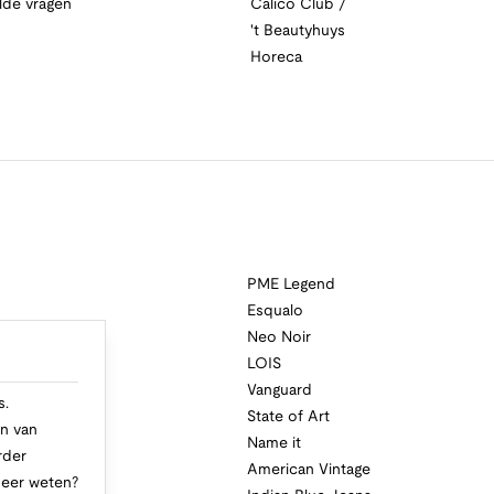
lde vragen
Calico Club /
't Beautyhuys
Horeca
PME Legend
Esqualo
Neo Noir
a
LOIS
i
Vanguard
s.
State of Art
n van
Name it
rder
American Vintage
Meer weten?