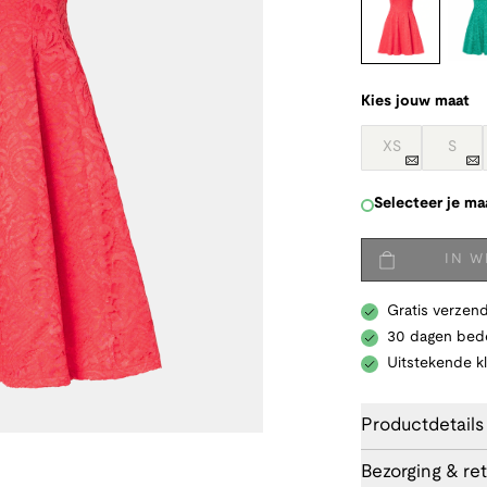
Kies jouw maat
XS
S
Selecteer je ma
IN 
Gratis verzend
30 dagen bede
Uitstekende k
Productdetails
Bezorging & re