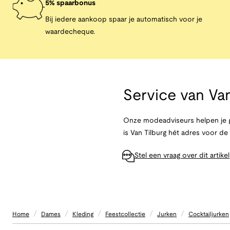
5% spaarbonus
Bij iedere aankoop spaar je automatisch voor je
waardecheque.
Service van
Van
Onze modeadviseurs helpen je g
is Van Tilburg hét adres voor d
Stel een vraag over dit artikel
/
/
/
/
/
Home
Dames
Kleding
Feestcollectie
Jurken
Cocktailjurken