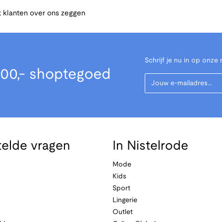
 klanten over ons zeggen
Schrijf je nu in op onze 
00,- shoptegoed
Your Email
telde vragen
In Nistelrode
Mode
Kids
Sport
Lingerie
Outlet