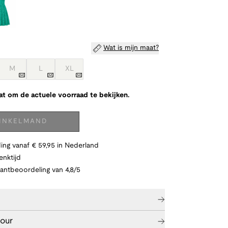
Wat is mijn maat?
M
L
XL
at om de actuele voorraad te bekijken.
WINKELMAND
ing vanaf € 59,95 in Nederland
nktijd
lantbeoordeling van 4,8/5
tour