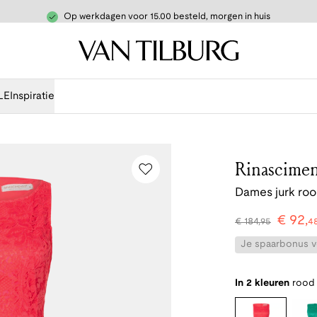
Op werkdagen voor 15.00 besteld, morgen in huis
LE
Inspiratie
Rinascime
Dames jurk ro
€
92
,
€
184
,
95
4
Je spaarbonus vo
In 2 kleuren
rood