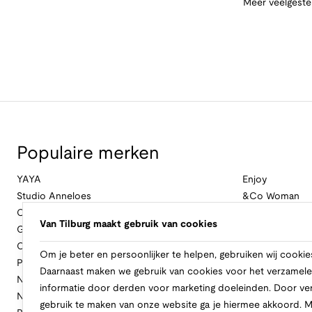
Meer veelgeste
Populaire merken
YAYA
Enjoy
Studio Anneloes
&Co Woman
Cambio
Nukus
Van Tilburg maakt gebruik van cookies
Geisha
Law Of The Se
Cast Iron
Cavallaro Napol
Om je beter en persoonlijker te helpen, gebruiken wij cookie
Profuomo
Ballin
Daarnaast maken we gebruik van cookies voor het verzamele
No Excess
Only
informatie door derden voor marketing doeleinden. Door ve
New Balance
Freebird
gebruik te maken van onze website ga je hiermee akkoord. 