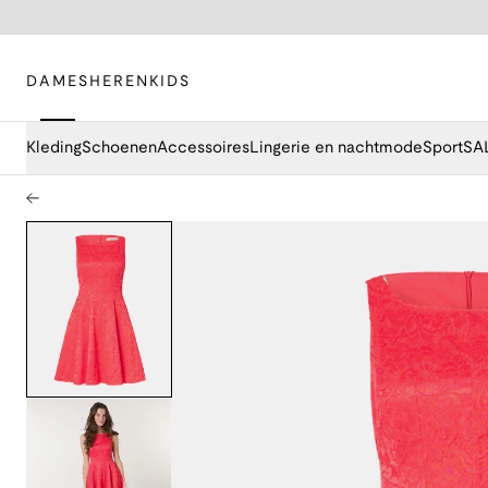
DAMES
HEREN
KIDS
Kleding
Schoenen
Accessoires
Lingerie en nachtmode
Sport
SA