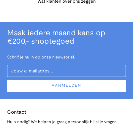
Wat klanten over ons zeggen
Maak iedere maand kans op
€200,- shoptegoed
Schrijf je nu in op onze nieuwsbrief.
Your Email
AANMELDEN
Contact
Hulp nodig? We helpen je graag persoonlijk bij al je vragen.