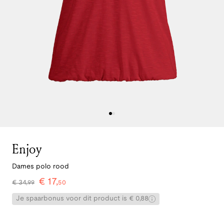
Enjoy
Dames polo rood
€
17
,
€
34
,
99
50
Je spaarbonus voor dit product is € 0,88