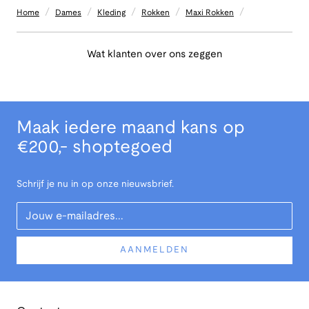
/
/
/
/
/
Home
Dames
Kleding
Rokken
Maxi Rokken
Wat klanten over ons zeggen
Maak iedere maand kans op
€200,- shoptegoed
Schrijf je nu in op onze nieuwsbrief.
Your Email
AANMELDEN