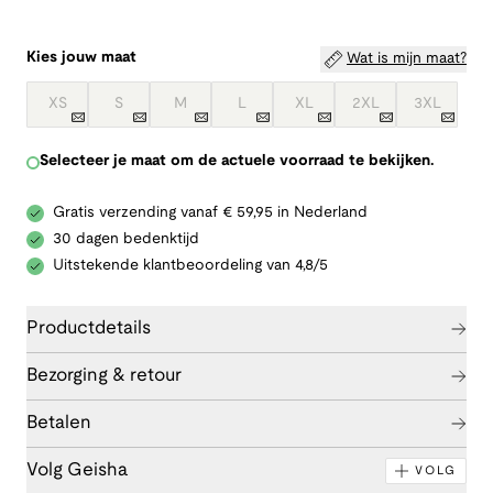
Kies jouw maat
Wat is mijn maat?
XS
S
M
L
XL
2XL
3XL
Selecteer je maat om de actuele voorraad te bekijken.
Gratis verzending vanaf € 59,95 in Nederland
30 dagen bedenktijd
Uitstekende klantbeoordeling van 4,8/5
Productdetails
Bezorging & retour
Betalen
Volg Geisha
VOLG