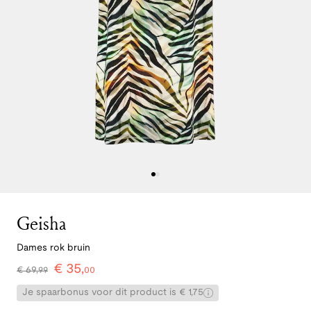
Geisha
Dames rok bruin
€
35
,
€
69
,
99
00
Je spaarbonus voor dit product is € 1,75