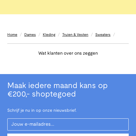
/
/
/
/
/
Home
Dames
Kleding
Truien & Vesten
Sweaters
Wat klanten over ons zeggen
Maak iedere maand kans op
€200,- shoptegoed
Schrijf je nu in op onze nieuwsbrief.
Your Email