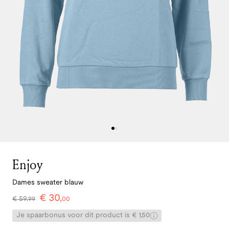
Enjoy
Dames sweater blauw
€
30
,
€
59
,
99
00
Je spaarbonus voor dit product is € 1,50