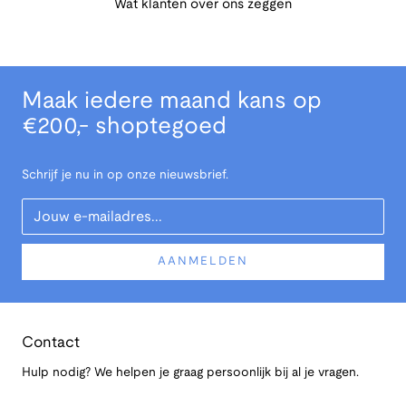
Wat klanten over ons zeggen
Maak iedere maand kans op
€200,- shoptegoed
Schrijf je nu in op onze nieuwsbrief.
Your Email
AANMELDEN
Contact
Hulp nodig? We helpen je graag persoonlijk bij al je vragen.