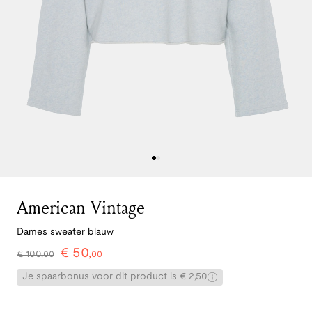
American Vintage
Dames sweater blauw
€
50
,
€
100
,
00
00
Je spaarbonus voor dit product is € 2,50