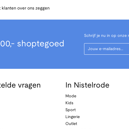
 klanten over ons zeggen
Schrijf je nu in op onze 
00,- shoptegoed
Your Email
telde vragen
In Nistelrode
Mode
Kids
Sport
Lingerie
Outlet