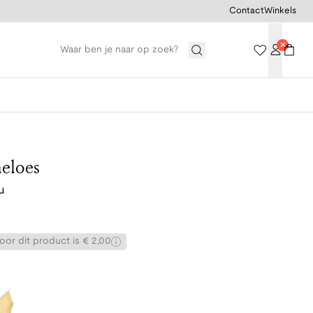
Contact
Winkels
eloes
u
or dit product is € 2,00