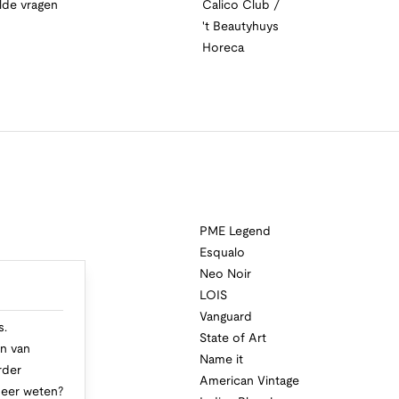
lde vragen
Calico Club /
't Beautyhuys
Horeca
PME Legend
Esqualo
Neo Noir
a
LOIS
i
Vanguard
s.
State of Art
n van
Name it
rder
American Vintage
Meer weten?