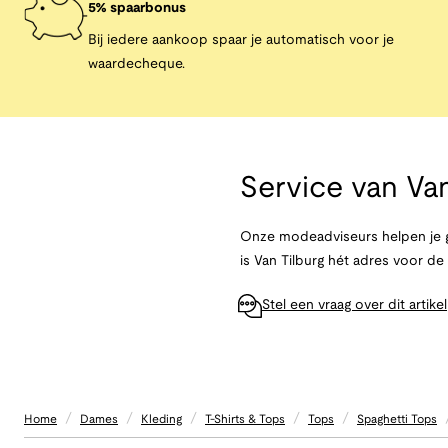
5% spaarbonus
Bij iedere aankoop spaar je automatisch voor je
waardecheque.
Service van
Van
Onze modeadviseurs helpen je g
is Van Tilburg hét adres voor d
Stel een vraag over dit artikel
/
/
/
/
/
Home
Dames
Kleding
T-Shirts & Tops
Tops
Spaghetti Tops