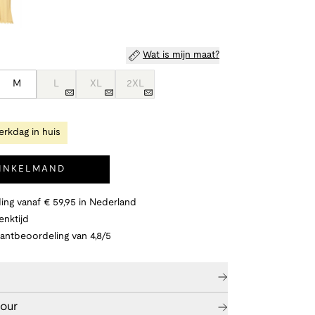
Wat is mijn maat?
M
L
XL
2XL
rkdag in huis
WINKELMAND
ing vanaf € 59,95 in Nederland
nktijd
lantbeoordeling van 4,8/5
tour