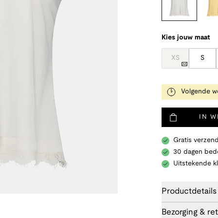
Kies jouw maat
XS
S
Volgende we
IN 
Gratis verzend
30 dagen bede
Uitstekende k
Productdetails
Bezorging & re