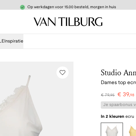
Op werkdagen voor 15.00 besteld, morgen in huis
LE
Inspiratie
Studio Ann
Dames top ecr
€
39
,
€
79
,
95
98
Je spaarbonus vo
In 2 kleuren
ecru