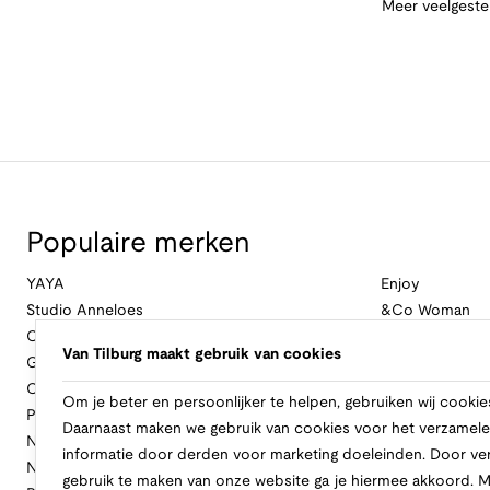
Meer veelgeste
Populaire merken
YAYA
Enjoy
Studio Anneloes
&Co Woman
Cambio
Nukus
Van Tilburg maakt gebruik van cookies
Geisha
Law Of The Se
Cast Iron
Cavallaro Napol
Om je beter en persoonlijker te helpen, gebruiken wij cookie
Profuomo
Ballin
Daarnaast maken we gebruik van cookies voor het verzamele
No Excess
Only
informatie door derden voor marketing doeleinden. Door ve
New Balance
Freebird
gebruik te maken van onze website ga je hiermee akkoord. 