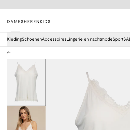
DAMES
HEREN
KIDS
Kleding
Schoenen
Accessoires
Lingerie en nachtmode
Sport
SA