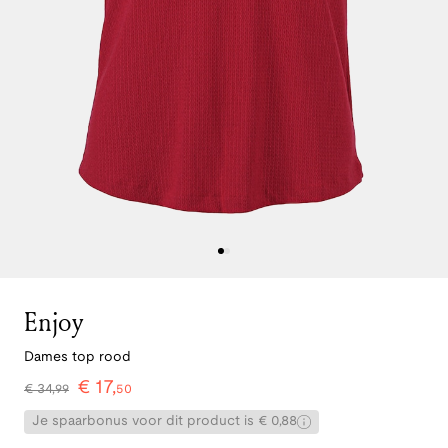
Enjoy
Dames top rood
€
17
,
€
34
,
99
50
Je spaarbonus voor dit product is € 0,88