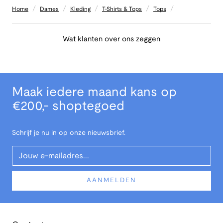
/
/
/
/
/
Home
Dames
Kleding
T-Shirts & Tops
Tops
Wat klanten over ons zeggen
Maak iedere maand kans op
€200,- shoptegoed
Schrijf je nu in op onze nieuwsbrief.
Your Email
AANMELDEN